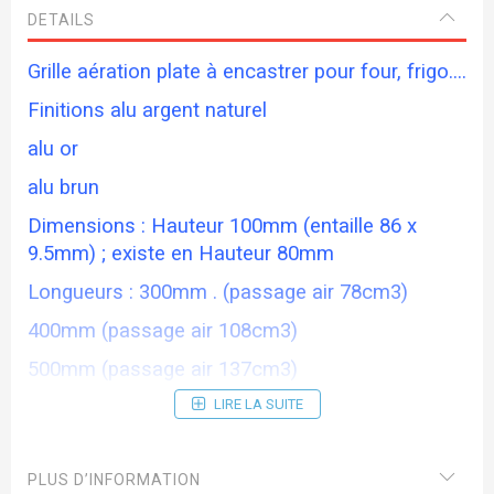
DETAILS
Grille aération plate à encastrer pour four, frigo....
Finitions alu argent naturel
alu or
alu brun
Dimensions : Hauteur 100mm (entaille 86 x
9.5mm) ; existe en Hauteur 80mm
Longueurs : 300mm . (passage air 78cm3)
400mm (passage air 108cm3)
500mm (passage air 137cm3)
600mm (passage air 167cm3)
LIRE LA SUITE
PLUS D’INFORMATION