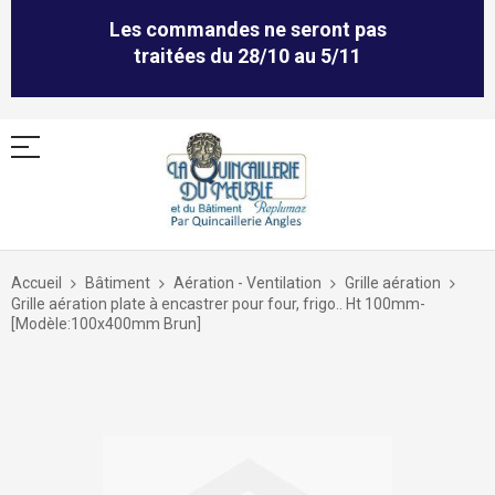
Les commandes ne seront pas
traitées du 28/10 au 5/11
Allez
au
Accueil
Bâtiment
Aération - Ventilation
Grille aération
contenu
Grille aération plate à encastrer pour four, frigo.. Ht 100mm-
[Modèle:100x400mm Brun]
Skip
to
the
end
of
the
images