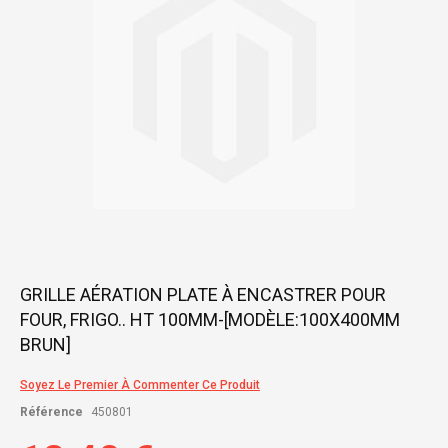
gallery
Skip
GRILLE AÉRATION PLATE À ENCASTRER POUR
to
FOUR, FRIGO.. HT 100MM-[MODÈLE:100X400MM
the
beginning
BRUN]
of
the
Soyez Le Premier À Commenter Ce Produit
images
gallery
Référence
450801