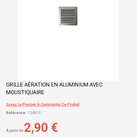
Skip
GRILLE AÉRATION EN ALUMINIUM AVEC
to
MOUSTIQUAIRE
the
beginning
of
Soyez Le Premier À Commenter Ce Produit
the
Référence
124010...
images
gallery
2,90 €
À partir de