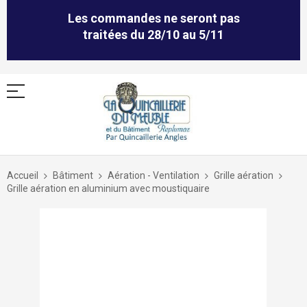
Les commandes ne seront pas
traitées du 28/10 au 5/11
Allez
au
Accueil
Bâtiment
Aération - Ventilation
Grille aération
contenu
Grille aération en aluminium avec moustiquaire
Skip
to
the
end
of
the
images
gallery