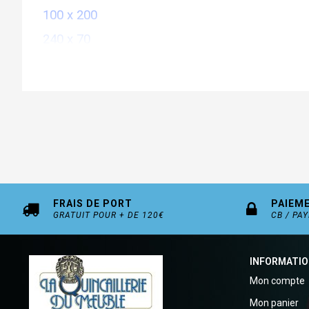
100 x 200
240 x 70
140 x 250
400 x 50
250 x 250
FRAIS DE PORT
PAIEM
GRATUIT POUR + DE 120€
CB / PA
INFORMATI
Mon compte
Mon panier