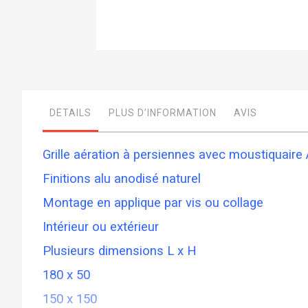
Skip
to
the
beginning
of
DETAILS
PLUS D’INFORMATION
AVIS
the
images
gallery
Grille aération à persiennes avec moustiquai
Finitions alu anodisé naturel
Montage en applique par vis ou collage
Intérieur ou extérieur
Plusieurs dimensions L x H
180 x 50
150 x 150