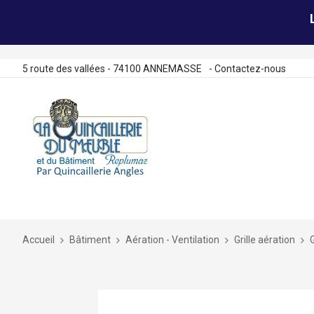
5 route des vallées - 74100 ANNEMASSE
-
Contactez-nous
Allez
au
contenu
Accueil
Bâtiment
Aération - Ventilation
Grille aération
Skip
to