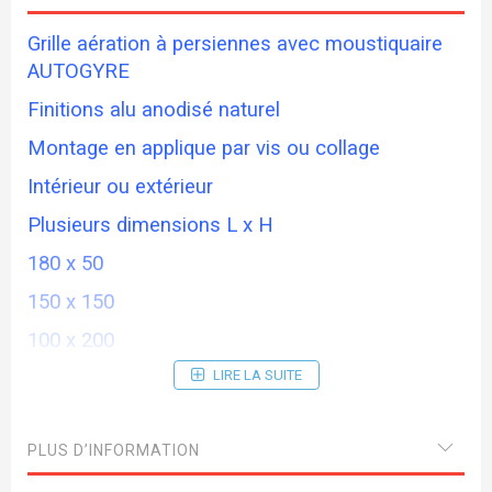
Grille aération à persiennes avec moustiquaire
AUTOGYRE
Finitions alu anodisé naturel
Montage en applique par vis ou collage
Intérieur ou extérieur
Plusieurs dimensions L x H
180 x 50
150 x 150
100 x 200
240 x 70
LIRE LA SUITE
140 x 250
PLUS D’INFORMATION
400 x 50