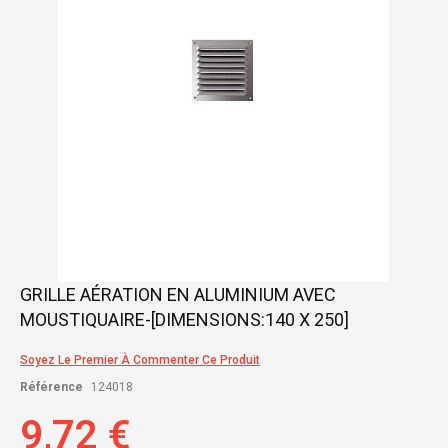
gallery
Skip
GRILLE AÉRATION EN ALUMINIUM AVEC
to
MOUSTIQUAIRE-[DIMENSIONS:140 X 250]
the
beginning
of
Soyez Le Premier À Commenter Ce Produit
the
Référence
124018
images
gallery
9,72 €