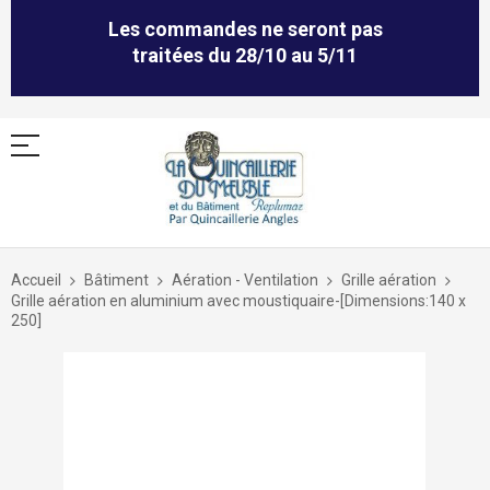
Les commandes ne seront pas
traitées du 28/10 au 5/11
Allez
au
Accueil
Bâtiment
Aération - Ventilation
Grille aération
contenu
Grille aération en aluminium avec moustiquaire-[Dimensions:140 x
250]
Skip
to
the
end
of
the
images