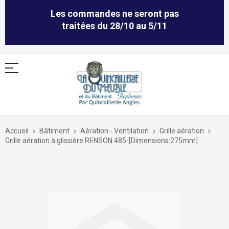
Les commandes ne seront pas
traitées du 28/10 au 5/11
Allez
au
Accueil
Bâtiment
Aération - Ventilation
Grille aération
contenu
Grille aération à glissière RENSON 485-[Dimensions:275mm]
Skip
to
the
end
of
the
images
gallery