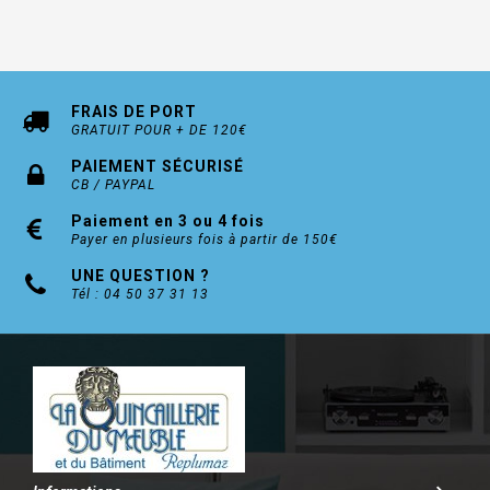
FRAIS DE PORT
GRATUIT POUR + DE 120€
PAIEMENT SÉCURISÉ
CB / PAYPAL
Paiement en 3 ou 4 fois
Payer en plusieurs fois à partir de 150€
UNE QUESTION ?
Tél : 04 50 37 31 13