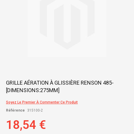
Skip
GRILLE AÉRATION À GLISSIÈRE RENSON 485-
to
[DIMENSIONS:275MM]
the
beginning
of
Soyez Le Premier À Commenter Ce Produit
the
Référence
315100-2
images
gallery
18,54 €