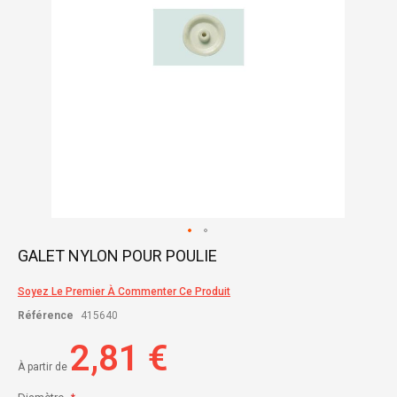
Skip
GALET NYLON POUR POULIE
to
the
Soyez Le Premier À Commenter Ce Produit
beginning
of
Référence
415640
the
images
2,81 €
gallery
À partir de