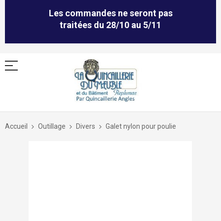
Les commandes ne seront pas
traitées du 28/10 au 5/11
Allez
au
Accueil
Outillage
Divers
Galet nylon pour poulie
contenu
Skip
to
the
end
of
the
images
gallery