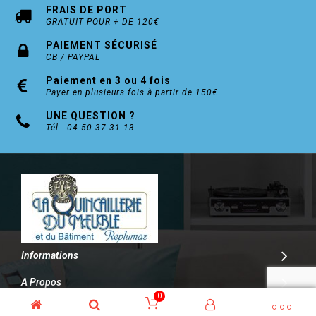
FRAIS DE PORT
GRATUIT POUR + DE 120€
PAIEMENT SÉCURISÉ
CB / PAYPAL
Paiement en 3 ou 4 fois
Payer en plusieurs fois à partir de 150€
UNE QUESTION ?
Tél : 04 50 37 31 13
Informations
A Propos
0
Contact