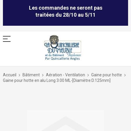
Les commandes ne seront pas
traitées du 28/10 au 5/11
Allez
au
Accueil
Bâtiment
Aération - Ventilation
Gaine pour hotte
contenu
Gaine pour hotte en alu Long 3.00 ML-[Diamètre:D.125mm]
Skip
to
the
end
of
the
images
gallery