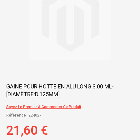
Skip
GAINE POUR HOTTE EN ALU LONG 3.00 ML-
to
[DIAMÈTRE:D.125MM]
the
beginning
of
Soyez Le Premier À Commenter Ce Produit
the
Référence
224027
images
gallery
21,60 €