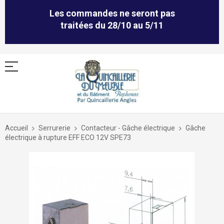
Les commandes ne seront pas
traitées du 28/10 au 5/11
Allez
au
Accueil
Serrurerie
Contacteur - Gâche électrique
Gâche
contenu
électrique à rupture EFF ECO 12V SPE73
Skip
to
the
end
of
the
images
gallery