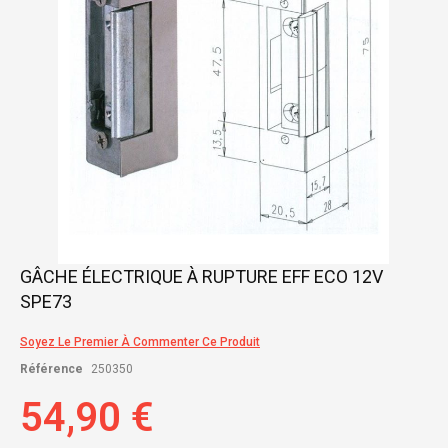
Skip
GÂCHE ÉLECTRIQUE À RUPTURE EFF ECO 12V
to
SPE73
the
beginning
of
Soyez Le Premier À Commenter Ce Produit
the
Référence
250350
images
gallery
54,90 €