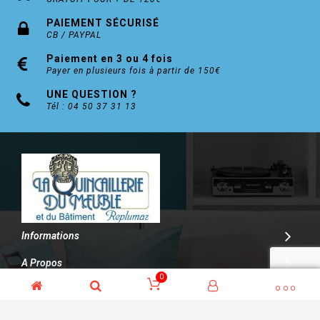
PAIEMENT SÉCURISÉ
CB / PAYPAL
Paiement en 3 ou 4 fois
Payer en plusieurs fois à partir de 150€
UNE QUESTION ?
Tél : 04 50 37 31 13
Informations
A Propos
0
Contact
© Kalitys Multimédia