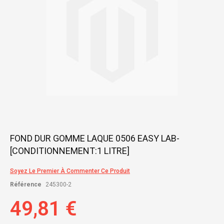
Skip
FOND DUR GOMME LAQUE 0506 EASY LAB-
to
[CONDITIONNEMENT:1 LITRE]
the
beginning
of
Soyez Le Premier À Commenter Ce Produit
the
Référence
245300-2
images
gallery
49,81 €