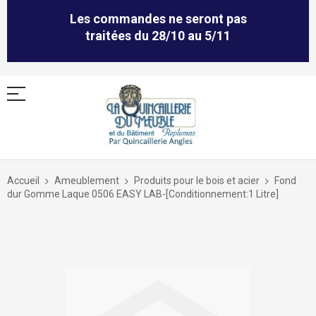
Les commandes ne seront pas
traitées du 28/10 au 5/11
Allez
au
Accueil
Ameublement
Produits pour le bois et acier
Fond
contenu
dur Gomme Laque 0506 EASY LAB-[Conditionnement:1 Litre]
Skip
to
the
end
of
the
images
gallery