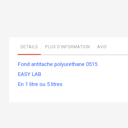
Skip
to
the
beginning
of
DETAILS
PLUS D’INFORMATION
AVIS
the
images
gallery
Fond antitache polyurethane 0515
EASY LAB
En 1 litre ou 5 litres