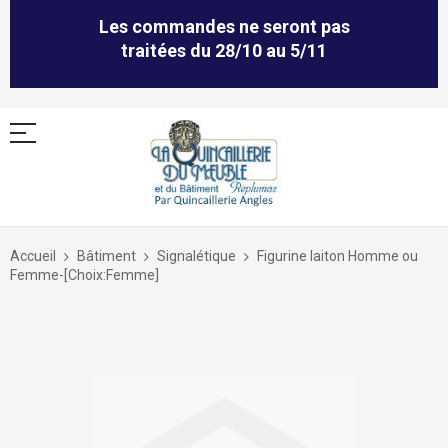
Les commandes ne seront pas
traitées du 28/10 au 5/11
Allez
au
Accueil
Bâtiment
Signalétique
Figurine laiton Homme ou
contenu
Femme-[Choix:Femme]
Skip
to
the
end
of
the
images
gallery