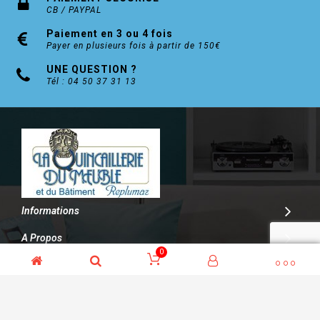
CB / PAYPAL
Paiement en 3 ou 4 fois
Payer en plusieurs fois à partir de 150€
UNE QUESTION ?
Tél : 04 50 37 31 13
Informations
A Propos
0
Contact
© Kalitys Multimédia