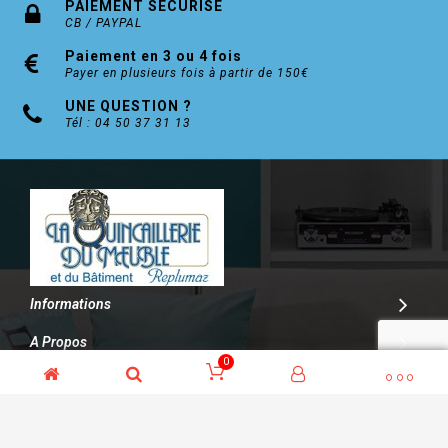
PAIEMENT SÉCURISÉ
CB / PAYPAL
Paiement en 3 ou 4 fois
Payer en plusieurs fois à partir de 150€
UNE QUESTION ?
Tél : 04 50 37 31 13
Informations
A Propos
0
Contact
© Kalitys Multimédia