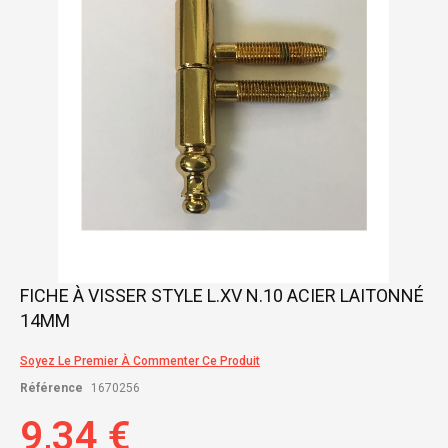
gallery
Skip
FICHE À VISSER STYLE L.XV N.10 ACIER LAITONNÉ
to
14MM
the
beginning
of
Soyez Le Premier À Commenter Ce Produit
the
Référence
1670256
images
gallery
9,34 €