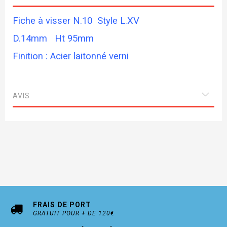
Fiche à visser N.10 Style L.XV
D.14mm Ht 95mm
Finition : Acier laitonné verni
AVIS
FRAIS DE PORT
GRATUIT POUR + DE 120€