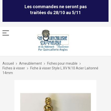
Les commandes ne seront pas
traitées du 28/10 au 5/11
Allez
au
Accueil
Ameublement
Fiches pour meuble
contenu
Fiches à visser
Fiche à visser Style L.XV N.10 Acier Laitonné
14mm
Skip
to
the
end
of
the
images