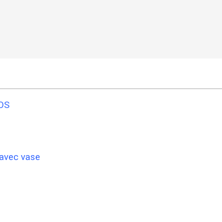
ROS
vec vase