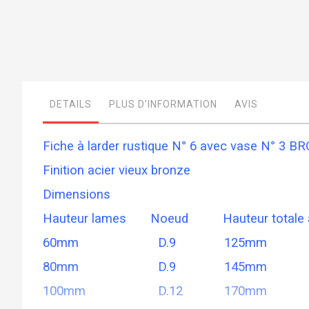
Skip
to
the
beginning
DETAILS
PLUS D’INFORMATION
AVIS
of
the
images
gallery
Fiche à larder rustique N° 6 avec vase N° 3 B
Finition acier vieux bronze
Dimensions
Hauteur lames Noeud Hauteur totale a
60mm D.9 125mm
80mm D.9 145mm
100mm D.12 170mm