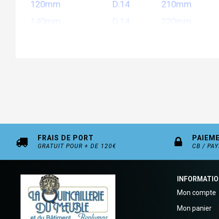
120mm D.14 210mm
140mm D.14 220mm
160mm D.16 270mm
FRAIS DE PORT
PAIEM
GRATUIT POUR + DE 120€
CB / PA
INFORMATI
Mon compte
Mon panier