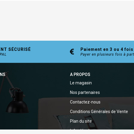
ENT SÉCURISÉ
Paiement en 3 ou 4 fois
YPAL
Payer en plusieurs fois à par
ONS
A PROPOS
Le magasin
Nos partenaires
Contactez-nous
Conditions Générales de Vente
Plan du site
Infos légales