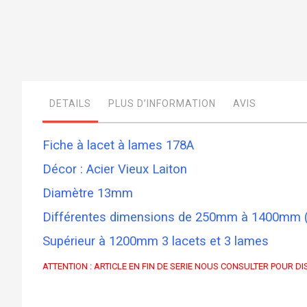
Skip
to
the
beginning
DETAILS
PLUS D’INFORMATION
AVIS
of
the
images
gallery
Fiche à lacet à lames 178A
Décor : Acier Vieux Laiton
Diamètre 13mm
Différentes dimensions de 250mm à 1400mm (co
Supérieur à 1200mm 3 lacets et 3 lames
ATTENTION : ARTICLE EN FIN DE SERIE NOUS CONSULTER POUR DI