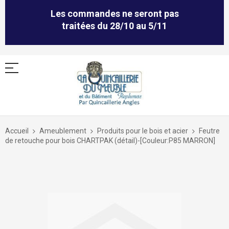
Les commandes ne seront pas
traitées du 28/10 au 5/11
Allez
au
Accueil
Ameublement
Produits pour le bois et acier
Feutre
contenu
de retouche pour bois CHARTPAK (détail)-[Couleur:P85 MARRON]
Skip
to
the
end
of
the
images
gallery