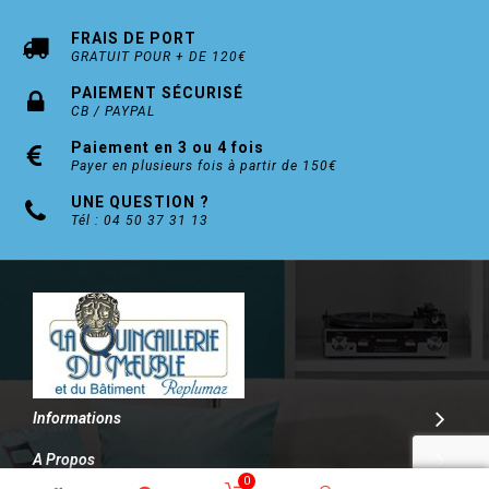
FRAIS DE PORT
GRATUIT POUR + DE 120€
PAIEMENT SÉCURISÉ
CB / PAYPAL
Paiement en 3 ou 4 fois
Payer en plusieurs fois à partir de 150€
UNE QUESTION ?
Tél : 04 50 37 31 13
Informations
A Propos
0