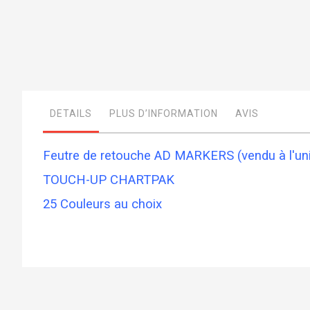
Skip
to
the
beginning
of
DETAILS
PLUS D’INFORMATION
AVIS
the
images
gallery
Feutre de retouche AD MARKERS (vendu à l'uni
TOUCH-UP CHARTPAK
25 Couleurs au choix