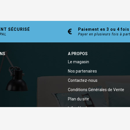
ENT SÉCURISÉ
Paiement en 3 ou 4 fois
YPAL
Payer en plusieurs fois à par
ONS
A PROPOS
Le magasin
Nos partenaires
Contactez-nous
Conditions Générales de Vente
Plan du site
Infos légales
Politique de confidentialité