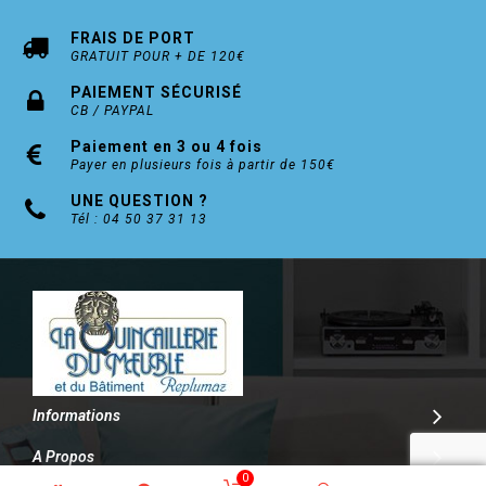
FRAIS DE PORT
GRATUIT POUR + DE 120€
PAIEMENT SÉCURISÉ
CB / PAYPAL
Paiement en 3 ou 4 fois
Payer en plusieurs fois à partir de 150€
UNE QUESTION ?
Tél : 04 50 37 31 13
Informations
A Propos
0