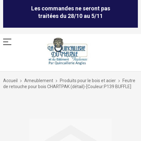
Les commandes ne seront pas
traitées du 28/10 au 5/11
Allez
au
Accueil
Ameublement
Produits pour le bois et acier
Feutre
contenu
de retouche pour bois CHARTPAK (détail)-[Couleur:P139 BUFFLE]
Skip
to
the
end
of
the
images
gallery