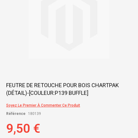
Skip
FEUTRE DE RETOUCHE POUR BOIS CHARTPAK
to
(DÉTAIL)-[COULEUR:P139 BUFFLE]
the
beginning
of
Soyez Le Premier À Commenter Ce Produit
the
Référence
180139
images
gallery
9,50 €