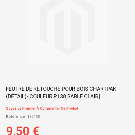
gallery
Skip
FEUTRE DE RETOUCHE POUR BOIS CHARTPAK
to
(DÉTAIL)-[COULEUR:P138 SABLE CLAIR]
the
beginning
of
Soyez Le Premier À Commenter Ce Produit
the
Référence
180138
images
gallery
9,50 €