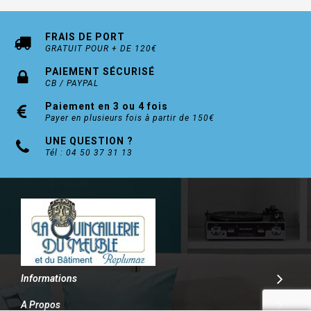
FRAIS DE PORT
GRATUIT POUR + DE 120€
PAIEMENT SÉCURISÉ
CB / PAYPAL
Paiement en 3 ou 4 fois
Payer en plusieurs fois à partir de 150€
UNE QUESTION ?
Tél : 04 50 37 31 13
Informations
A Propos