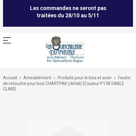
Les commandes ne seront pas
traitées du 28/10 au 5/11
Allez
au
Accueil
Ameublement
Produits pour le bois et acier
Feutre
contenu
de retouche pour bois CHARTPAK (détail)-[Couleur:P138 SABLE
CLAIR]
Skip
to
the
end
of
the
images