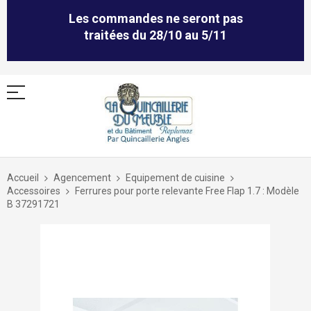
Les commandes ne seront pas
traitées du 28/10 au 5/11
Allez
au
Accueil
Agencement
Equipement de cuisine
contenu
Accessoires
Ferrures pour porte relevante Free Flap 1.7 : Modèle
B 37291721
Skip
to
the
end
of
the
images