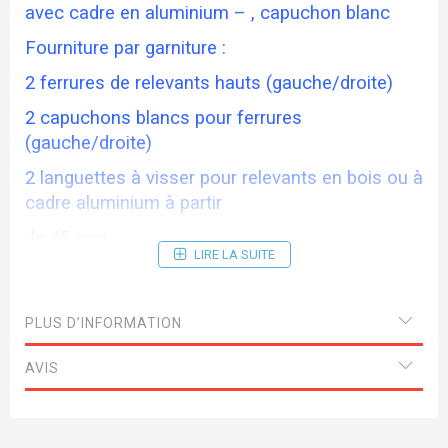
avec cadre en aluminium –
, capuchon blanc
Fourniture p
ar garniture :
2 ferrures de relevants hauts (gauche/droite)
2 capuchons blancs pour ferrures
(gauche/droite)
2 languettes à visser pour relevants en bois ou à
cadre aluminium à partir
de
45 mm
LIRE LA SUITE
1 notice de montage
1 gabarit de perçage en papier
PLUS D’INFORMATION
Modèles A-B-C (voir tableaux dimensions et
poids de la porte)
AVIS
Domaine d'utilisation
pour façades de relevants hauts avec ou sans