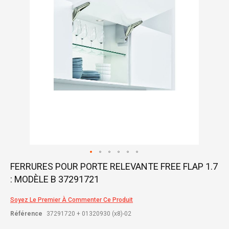
gallery
Skip
FERRURES POUR PORTE RELEVANTE FREE FLAP 1.7
to
: MODÈLE B 37291721
the
beginning
of
Soyez Le Premier À Commenter Ce Produit
the
Référence
37291720 + 01320930 (x8)-02
images
gallery