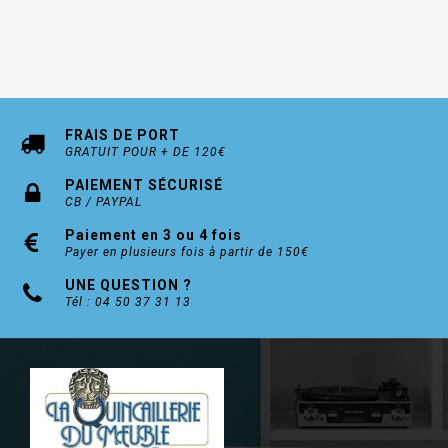
poignée (Push-to-open) Loqueteaux non fournis
Pour hauteur de corps
200–450 mm
Angle d’ouverture
107° (possibilité de limitation à 90° par limiteur
d'ouverture d'angle en option)
FRAIS DE PORT
Possibilité de réglage
GRATUIT POUR + DE 120€
hauteur/côté/inclinaison de la façade ±1,5 mm,
PAIEMENT SÉCURISÉ
force de retenue
CB / PAYPAL
Montage
Paiement en 3 ou 4 fois
ferrure à visser avec vis euro prémontées façade
Payer en plusieurs fois à partir de 150€
montée sans outil (technique clip) sur attaches
façades prémontées
UNE QUESTION ?
Tél : 04 50 37 31 13