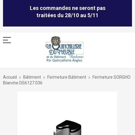
Les commandes ne seront pas
traitées du 28/10 au 5/11
Allez
au
Accueil
Bâtiment
Fermeture Bâtiment
Fermeture SORGHO
contenu
Blanche DS6127.036
Skip
to
the
end
of
the
images
gallery