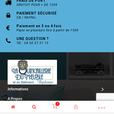
FRAIS DE PORT
GRATUIT POUR + DE 120€
PAIEMENT SÉCURISÉ
CB / PAYPAL
Paiement en 3 ou 4 fois
Payer en plusieurs fois à partir de 150€
UNE QUESTION ?
Tél : 04 50 37 31 13
Informations
A Propos
0
Contact