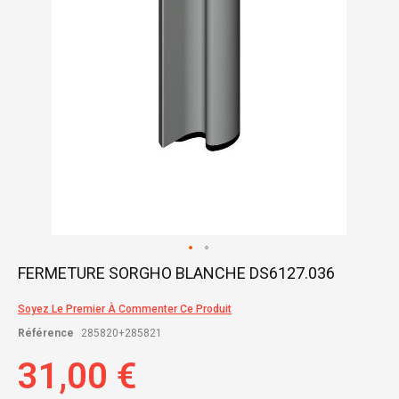
Skip
FERMETURE SORGHO BLANCHE DS6127.036
to
the
Soyez Le Premier À Commenter Ce Produit
beginning
of
Référence
285820+285821
the
images
31,00 €
gallery