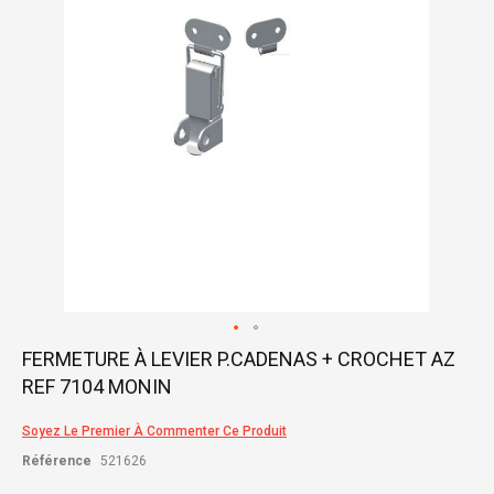
gallery
Skip
FERMETURE À LEVIER P.CADENAS + CROCHET AZ
to
REF 7104 MONIN
the
beginning
of
Soyez Le Premier À Commenter Ce Produit
the
Référence
521626
images
gallery