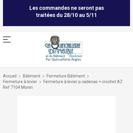
Les commandes ne seront pas
traitées du 28/10 au 5/11
Allez
au
Accueil
Bâtiment
Fermeture Bâtiment
contenu
Fermeture à levier
Fermeture à levier p.cadenas + crochet AZ
Ref 7104 Monin
Skip
to
the
end
of
the
images