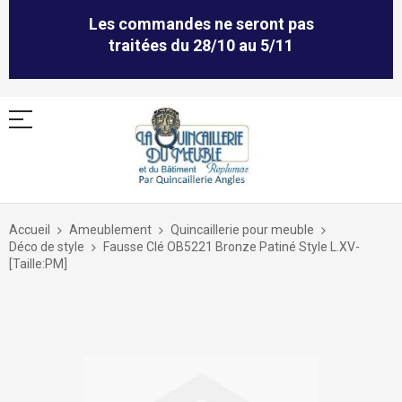
Les commandes ne seront pas
traitées du 28/10 au 5/11
Allez
au
Accueil
Ameublement
Quincaillerie pour meuble
contenu
Déco de style
Fausse Clé OB5221 Bronze Patiné Style L.XV-
[Taille:PM]
Skip
to
the
end
of
the
images