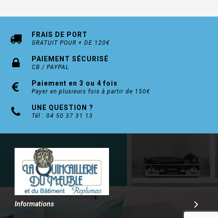
FRAIS DE PORT
GRATUIT POUR + DE 120€
PAIEMENT SÉCURISÉ
CB / PAYPAL
Paiement en 3 ou 4 fois
Payer en plusieurs fois à partir de 150€
UNE QUESTION ?
Tél : 04 50 37 31 13
Informations