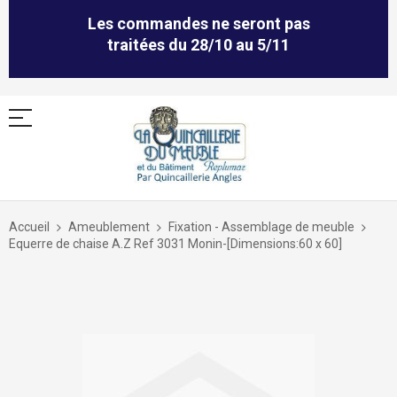
Les commandes ne seront pas
traitées du 28/10 au 5/11
Allez
au
Accueil
Ameublement
Fixation - Assemblage de meuble
contenu
Equerre de chaise A.Z Ref 3031 Monin-[Dimensions:60 x 60]
Skip
to
the
end
of
the
images
gallery