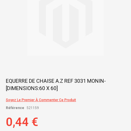
Skip
EQUERRE DE CHAISE A.Z REF 3031 MONIN-
to
[DIMENSIONS:60 X 60]
the
beginning
of
Soyez Le Premier À Commenter Ce Produit
the
Référence
521159
images
gallery
0,44 €