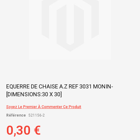
Skip
EQUERRE DE CHAISE A.Z REF 3031 MONIN-
to
[DIMENSIONS:30 X 30]
the
beginning
of
Soyez Le Premier À Commenter Ce Produit
the
Référence
521156-2
images
gallery
0,30 €