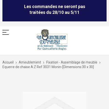
Les commandes ne seront pas
traitées du 28/10 au 5/11
Allez
au
Accueil
Ameublement
Fixation - Assemblage de meuble
contenu
Equerre de chaise A.Z Ref 3031 Monin-[Dimensions:30 x 30]
Skip
to
the
end
of
the
images
gallery