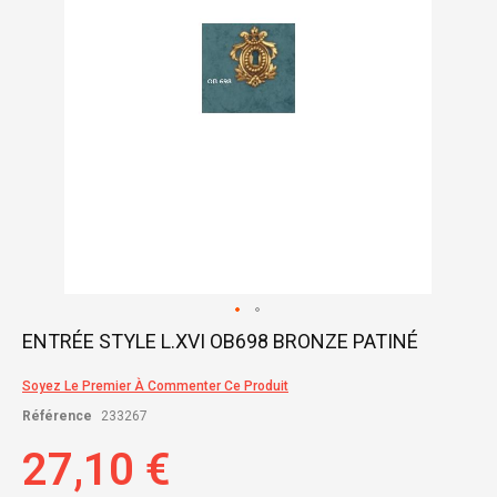
Skip
ENTRÉE STYLE L.XVI OB698 BRONZE PATINÉ
to
the
Soyez Le Premier À Commenter Ce Produit
beginning
of
Référence
233267
the
images
27,10 €
gallery