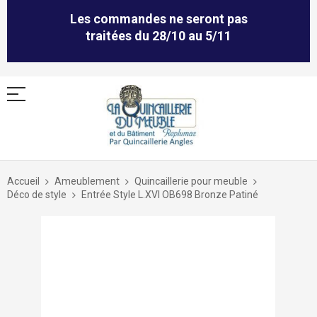
Les commandes ne seront pas
traitées du 28/10 au 5/11
Allez
au
Accueil
Ameublement
Quincaillerie pour meuble
contenu
Déco de style
Entrée Style L.XVI OB698 Bronze Patiné
Skip
to
the
end
of
the
images
gallery