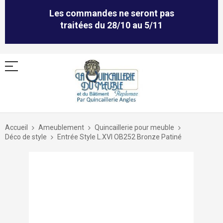
Les commandes ne seront pas
traitées du 28/10 au 5/11
Allez
au
Accueil
Ameublement
Quincaillerie pour meuble
contenu
Déco de style
Entrée Style L.XVI OB252 Bronze Patiné
Skip
to
the
end
of
the
images
gallery