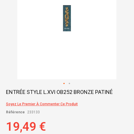
Skip
ENTRÉE STYLE L.XVI OB252 BRONZE PATINÉ
to
the
Soyez Le Premier À Commenter Ce Produit
beginning
of
Référence
233133
the
images
19,49 €
gallery