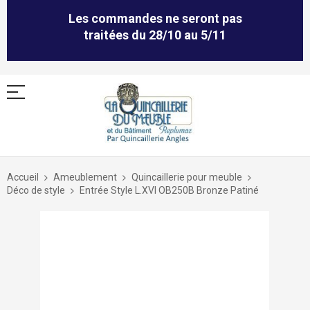
Les commandes ne seront pas
traitées du 28/10 au 5/11
Allez
au
Accueil
Ameublement
Quincaillerie pour meuble
contenu
Déco de style
Entrée Style L.XVI OB250B Bronze Patiné
Skip
to
the
end
of
the
images
gallery