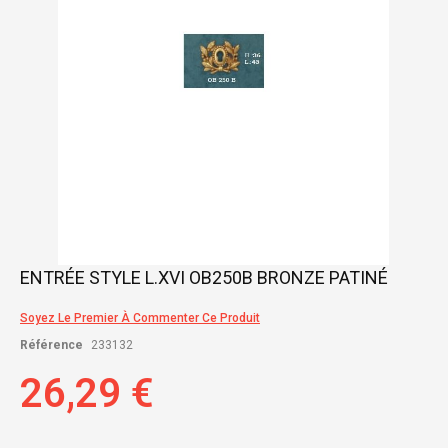
Skip
ENTRÉE STYLE L.XVI OB250B BRONZE PATINÉ
to
the
Soyez Le Premier À Commenter Ce Produit
beginning
of
Référence
233132
the
images
26,29 €
gallery