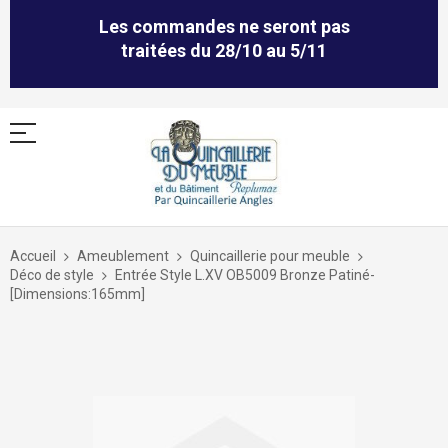
Les commandes ne seront pas
traitées du 28/10 au 5/11
Allez
au
Accueil
Ameublement
Quincaillerie pour meuble
contenu
Déco de style
Entrée Style L.XV OB5009 Bronze Patiné-
[Dimensions:165mm]
Skip
to
the
end
of
the
images