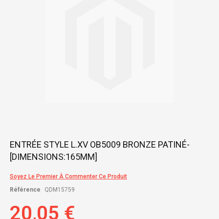
gallery
Skip
ENTRÉE STYLE L.XV OB5009 BRONZE PATINÉ-
to
[DIMENSIONS:165MM]
the
beginning
of
Soyez Le Premier À Commenter Ce Produit
the
Référence
QDM15759
images
gallery
20,05 €