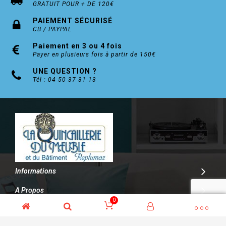
GRATUIT POUR + DE 120€
PAIEMENT SÉCURISÉ
CB / PAYPAL
Paiement en 3 ou 4 fois
Payer en plusieurs fois à partir de 150€
UNE QUESTION ?
Tél : 04 50 37 31 13
Informations
A Propos
0
Contact