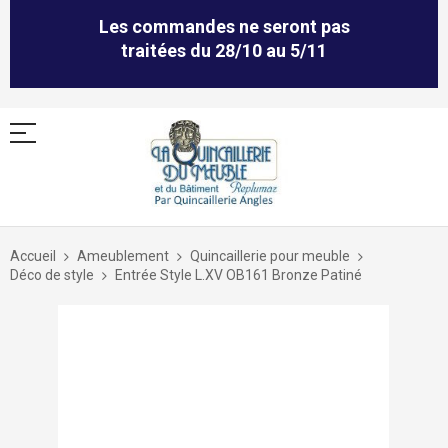
Les commandes ne seront pas
traitées du 28/10 au 5/11
Allez
au
Accueil
Ameublement
Quincaillerie pour meuble
contenu
Déco de style
Entrée Style L.XV OB161 Bronze Patiné
Skip
to
the
end
of
the
images
gallery