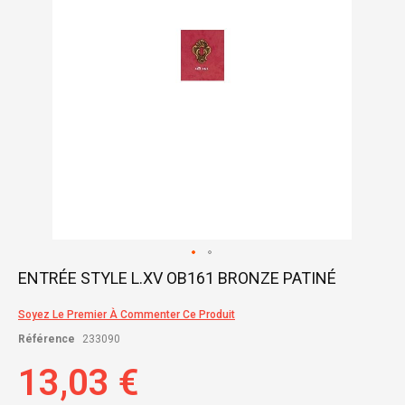
Skip
ENTRÉE STYLE L.XV OB161 BRONZE PATINÉ
to
the
Soyez Le Premier À Commenter Ce Produit
beginning
of
Référence
233090
the
images
13,03 €
gallery