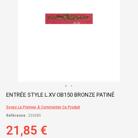
Skip
ENTRÉE STYLE L.XV OB150 BRONZE PATINÉ
to
the
Soyez Le Premier À Commenter Ce Produit
beginning
of
Référence
233085
the
images
21,85 €
gallery