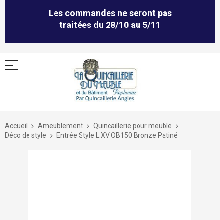
Les commandes ne seront pas
traitées du 28/10 au 5/11
Allez
au
Accueil
Ameublement
Quincaillerie pour meuble
contenu
Déco de style
Entrée Style L.XV OB150 Bronze Patiné
Skip
to
the
end
of
the
images
gallery