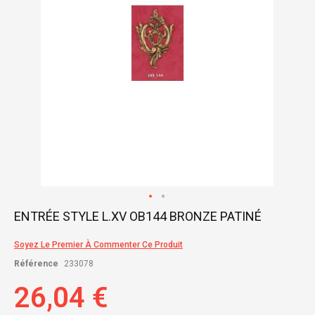
Skip
ENTRÉE STYLE L.XV OB144 BRONZE PATINÉ
to
the
Soyez Le Premier À Commenter Ce Produit
beginning
of
Référence
233078
the
images
26,04 €
gallery