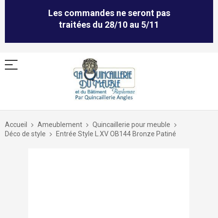
Les commandes ne seront pas
traitées du 28/10 au 5/11
Allez
au
Accueil
Ameublement
Quincaillerie pour meuble
contenu
Déco de style
Entrée Style L.XV OB144 Bronze Patiné
Skip
to
the
end
of
the
images
gallery