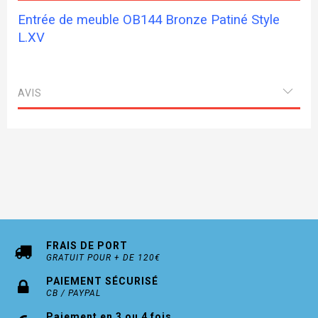
Entrée de meuble OB144 Bronze Patiné Style
L.XV
AVIS
FRAIS DE PORT
GRATUIT POUR + DE 120€
PAIEMENT SÉCURISÉ
CB / PAYPAL
Paiement en 3 ou 4 fois