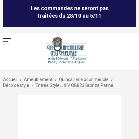
Les commandes ne seront pas
traitées du 28/10 au 5/11
Allez
au
Accueil
Ameublement
Quincaillerie pour meuble
contenu
Déco de style
Entrée Style L.XIV OB823 Bronze Patiné
Skip
to
the
end
of
the
images
gallery