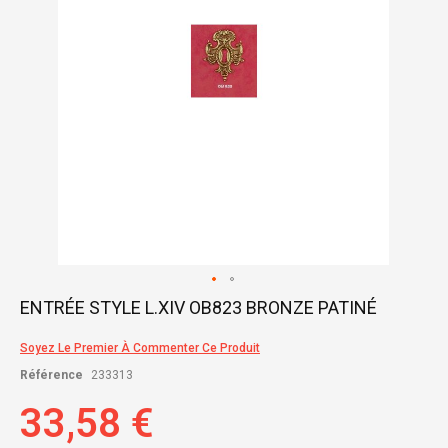
Skip
ENTRÉE STYLE L.XIV OB823 BRONZE PATINÉ
to
the
Soyez Le Premier À Commenter Ce Produit
beginning
of
Référence
233313
the
images
33,58 €
gallery