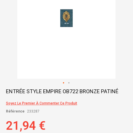
Skip
ENTRÉE STYLE EMPIRE OB722 BRONZE PATINÉ
to
the
Soyez Le Premier À Commenter Ce Produit
beginning
of
Référence
233287
the
images
21,94 €
gallery