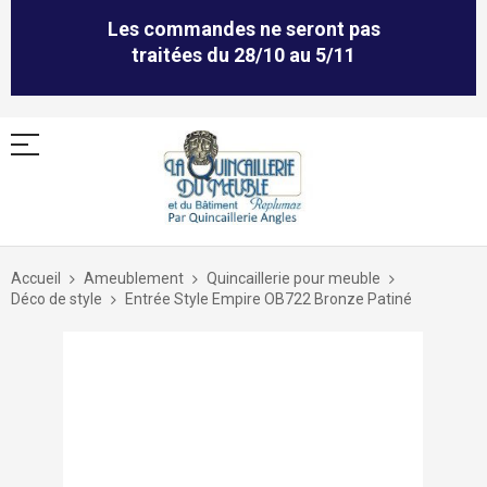
Les commandes ne seront pas
traitées du 28/10 au 5/11
Allez
au
Accueil
Ameublement
Quincaillerie pour meuble
contenu
Déco de style
Entrée Style Empire OB722 Bronze Patiné
Skip
to
the
end
of
the
images
gallery