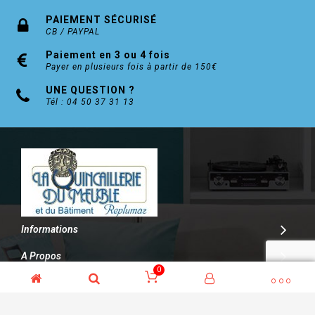
PAIEMENT SÉCURISÉ
CB / PAYPAL
Paiement en 3 ou 4 fois
Payer en plusieurs fois à partir de 150€
UNE QUESTION ?
Tél : 04 50 37 31 13
Informations
A Propos
0
Contact
© Kalitys Multimédia