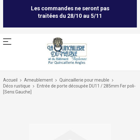
Les commandes ne seront pas
traitées du 28/10 au 5/11
Allez
au
Accueil
Ameublement
Quincaillerie pour meuble
contenu
Déco rustique
Entrée de porte découpée DU11 / 285mm Fer poli-
[Sens:Gauche]
Skip
to
the
end
of
the
images