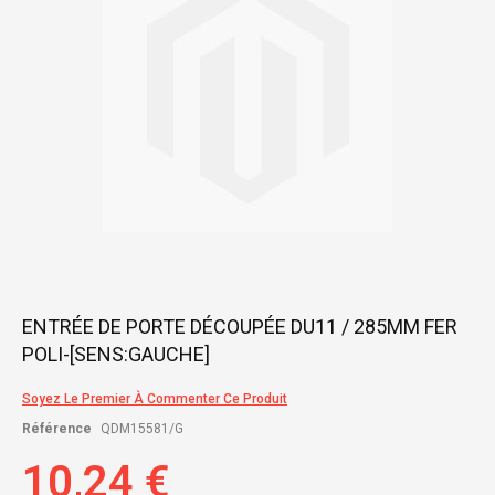
gallery
Skip
ENTRÉE DE PORTE DÉCOUPÉE DU11 / 285MM FER
to
POLI-[SENS:GAUCHE]
the
beginning
of
Soyez Le Premier À Commenter Ce Produit
the
Référence
QDM15581/G
images
gallery
10,24 €