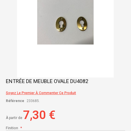
Skip
ENTRÉE DE MEUBLE OVALE DU4082
to
the
Soyez Le Premier À Commenter Ce Produit
beginning
of
Référence
233685.
the
images
7,30 €
gallery
À partir de
Finition