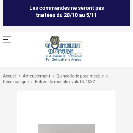
Les commandes ne seront pas
traitées du 28/10 au 5/11
Allez
au
Accueil
Ameublement
Quincaillerie pour meuble
contenu
Déco rustique
Entrée de meuble ovale DU4082
Skip
to
the
end
of
the
images
gallery