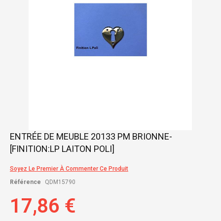
Skip
ENTRÉE DE MEUBLE 20133 PM BRIONNE-
to
[FINITION:LP LAITON POLI]
the
beginning
of
Soyez Le Premier À Commenter Ce Produit
the
Référence
QDM15790
images
gallery
17,86 €