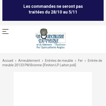
Les commandes ne seront pas
traitées du 28/10 au 5/11
Allez
au
Accueil
Ameublement
Entrées de meuble
Fer
Entrée de
contenu
meuble 20133 PM Brionne-[Finition:LP Laiton poli]
Skip
to
the
end
of
the
images
gallery