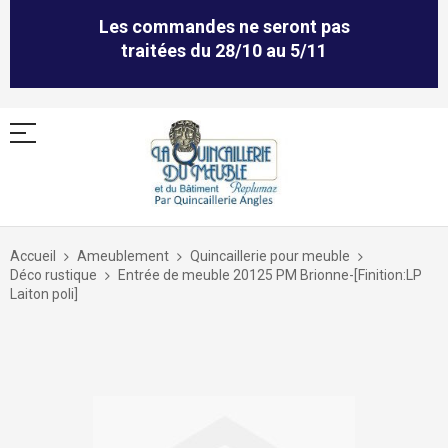
Les commandes ne seront pas
traitées du 28/10 au 5/11
Allez
au
Accueil
Ameublement
Quincaillerie pour meuble
contenu
Déco rustique
Entrée de meuble 20125 PM Brionne-[Finition:LP
Laiton poli]
Skip
to
the
end
of
the
images