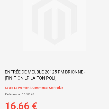
gallery
Skip
ENTRÉE DE MEUBLE 20125 PM BRIONNE-
to
[FINITION:LP LAITON POLI]
the
beginning
of
Soyez Le Premier À Commenter Ce Produit
the
Référence
1600170
images
gallery
16,66 €