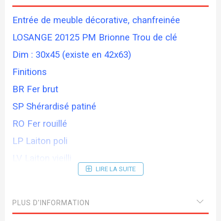
Entrée de meuble décorative, chanfreinée
LOSANGE 20125 PM Brionne Trou de clé
Dim : 30x45 (existe en 42x63)
Finitions
BR Fer brut
SP Shérardisé patiné
RO Fer rouillé
LP Laiton poli
LV Laiton vieilli
LIRE LA SUITE
LS Laiton satiné
Visserie fournie
PLUS D’INFORMATION