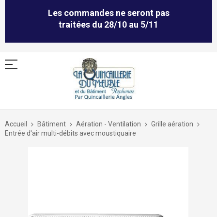
Les commandes ne seront pas
traitées du 28/10 au 5/11
Allez
au
Accueil
Bâtiment
Aération - Ventilation
Grille aération
contenu
Entrée d'air multi-débits avec moustiquaire
Skip
to
the
end
of
the
images
gallery