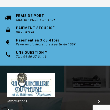
FRAIS DE PORT
GRATUIT POUR + DE 120€
PAIEMENT SÉCURISÉ
CB / PAYPAL
Paiement en 3 ou 4 fois
Payer en plusieurs fois à partir de 150€
UNE QUESTION ?
Tél : 04 50 37 31 13
Informations