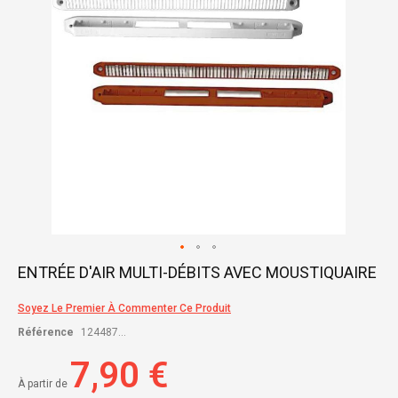
Skip
ENTRÉE D'AIR MULTI-DÉBITS AVEC MOUSTIQUAIRE
to
the
Soyez Le Premier À Commenter Ce Produit
beginning
of
Référence
124487...
the
images
7,90 €
gallery
À partir de