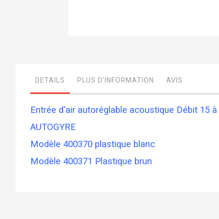
Skip
to
the
beginning
of
DETAILS
PLUS D’INFORMATION
AVIS
the
images
gallery
Entrée d'air autoréglable acoustique Débit 15 
AUTOGYRE
Modèle 400370 plastique blanc
Modèle 400371 Plastique brun