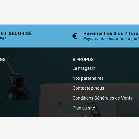
ENT SÉCURISÉ
Paiement en 3 ou 4 fois
YPAL
Payer en plusieurs fois à par
ONS
A PROPOS
Le magasin
Nos partenaires
Contactez-nous
Conditions Générales de Vente
Plan du site
Infos légales
Politique de confidentialité