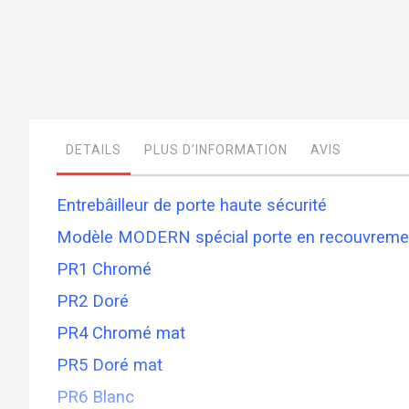
Skip
to
the
beginning
of
DETAILS
PLUS D’INFORMATION
AVIS
the
images
gallery
Entrebâilleur de porte haute sécurité
Modèle MODERN spécial porte en recouvreme
PR1 Chromé
PR2 Doré
PR4 Chromé mat
PR5 Doré mat
PR6 Blanc