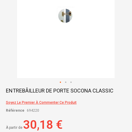
Skip
ENTREBÂILLEUR DE PORTE SOCONA CLASSIC
to
the
Soyez Le Premier À Commenter Ce Produit
beginning
of
Référence
694220
the
images
30,18 €
gallery
À partir de