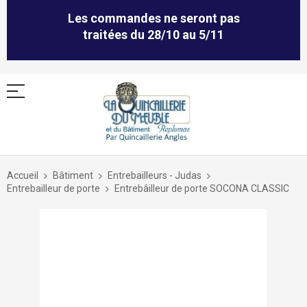
Les commandes ne seront pas
traitées du 28/10 au 5/11
Allez
au
Accueil
Bâtiment
Entrebailleurs - Judas
contenu
Entrebailleur de porte
Entrebâilleur de porte SOCONA CLASSIC
Skip
to
the
end
of
the
images
gallery