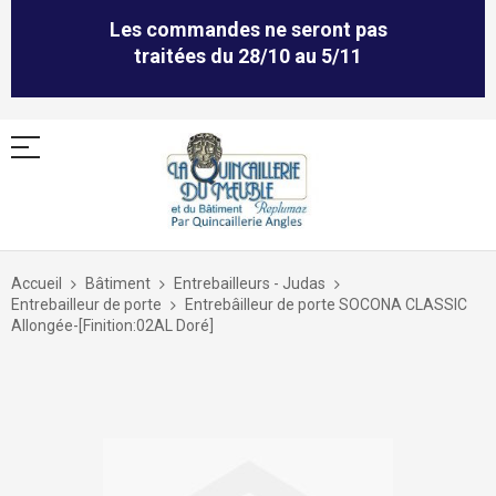
Les commandes ne seront pas
traitées du 28/10 au 5/11
Allez
au
Accueil
Bâtiment
Entrebailleurs - Judas
contenu
Entrebailleur de porte
Entrebâilleur de porte SOCONA CLASSIC
Allongée-[Finition:02AL Doré]
Skip
to
the
end
of
the
images