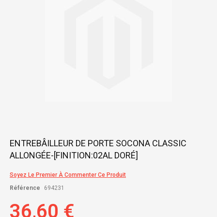
gallery
Skip
ENTREBÂILLEUR DE PORTE SOCONA CLASSIC
to
ALLONGÉE-[FINITION:02AL DORÉ]
the
beginning
of
Soyez Le Premier À Commenter Ce Produit
the
Référence
694231
images
gallery
36,60 €