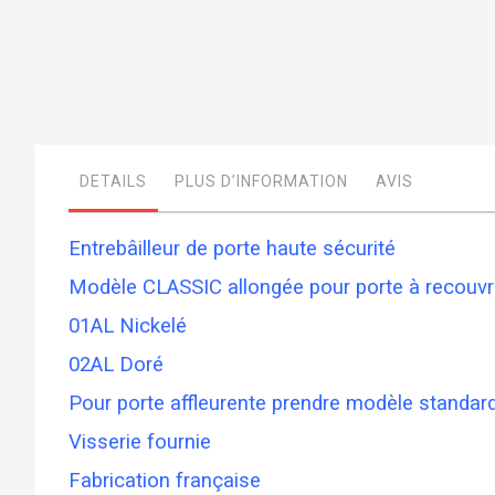
Skip
to
the
beginning
of
DETAILS
PLUS D’INFORMATION
AVIS
the
images
gallery
Entrebâilleur de porte haute sécurité
Modèle CLASSIC allongée pour porte à recouv
01AL Nickelé
02AL Doré
Pour porte affleurente prendre modèle standar
Visserie fournie
Fabrication française