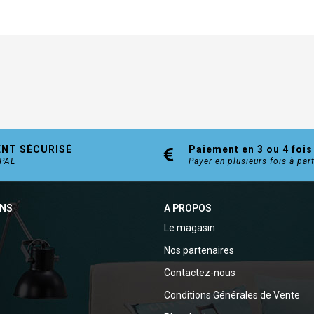
ENT SÉCURISÉ
Paiement en 3 ou 4 fois
YPAL
Payer en plusieurs fois à par
ONS
A PROPOS
Le magasin
Nos partenaires
Contactez-nous
Conditions Générales de Vente