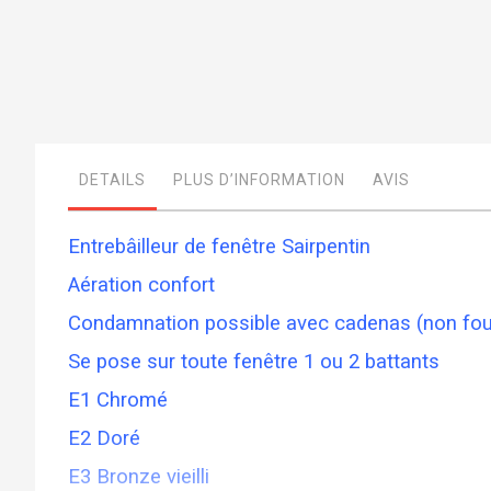
Skip
to
the
beginning
of
DETAILS
PLUS D’INFORMATION
AVIS
the
images
gallery
Entrebâilleur de fenêtre Sairpentin
Aération confort
Condamnation possible avec cadenas (non fou
Se pose sur toute fenêtre 1 ou 2 battants
E1 Chromé
E2 Doré
E3 Bronze vieilli