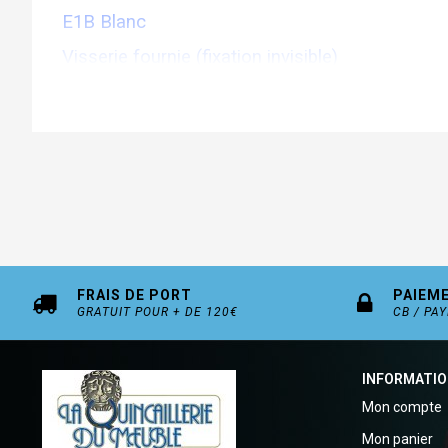
E1B Blanc
Visserie fournie (fixation invisible)
Fabrication française
FRAIS DE PORT
PAIEM
GRATUIT POUR + DE 120€
CB / PA
INFORMATI
Mon compte
Mon panier