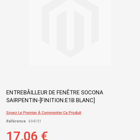
gallery
Skip
ENTREBÂILLEUR DE FENÊTRE SOCONA
to
SAIRPENTIN-[FINITION:E1B BLANC]
the
beginning
of
Soyez Le Premier À Commenter Ce Produit
the
Référence
694101
images
gallery
17,06 €