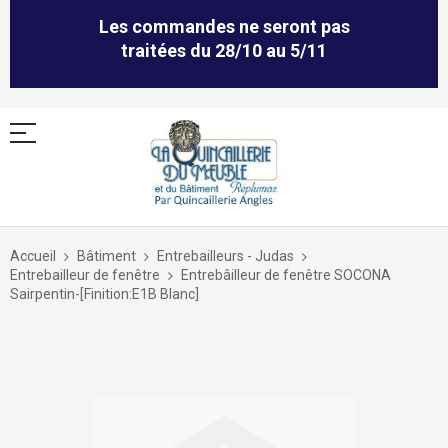
Les commandes ne seront pas
traitées du 28/10 au 5/11
Allez
au
Accueil
Bâtiment
Entrebailleurs - Judas
contenu
Entrebailleur de fenêtre
Entrebâilleur de fenêtre SOCONA
Sairpentin-[Finition:E1B Blanc]
Skip
to
the
end
of
the
images