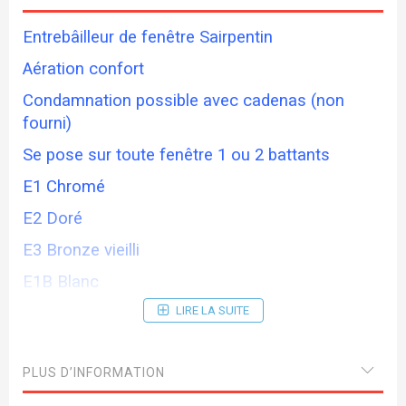
Entrebâilleur de fenêtre Sairpentin
Aération confort
Condamnation possible avec cadenas (non
fourni)
Se pose sur toute fenêtre 1 ou 2 battants
E1 Chromé
E2 Doré
E3 Bronze vieilli
E1B Blanc
Visserie fournie (fixation invisible)
LIRE LA SUITE
Fabrication française
PLUS D’INFORMATION