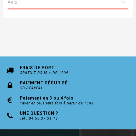
Plaque alu massif Dim : 240x36 Ep.12mm côté
AVIS
extérieur et 8mm côté intérieur
Finitions : Anodisé argent , Anodisé champagne ,
Laqué blanc
FRAIS DE PORT
GRATUIT POUR + DE 120€
PAIEMENT SÉCURISÉ
CB / PAYPAL
Paiement en 3 ou 4 fois
Payer en plusieurs fois à partir de 150€
UNE QUESTION ?
Tél : 04 50 37 31 13