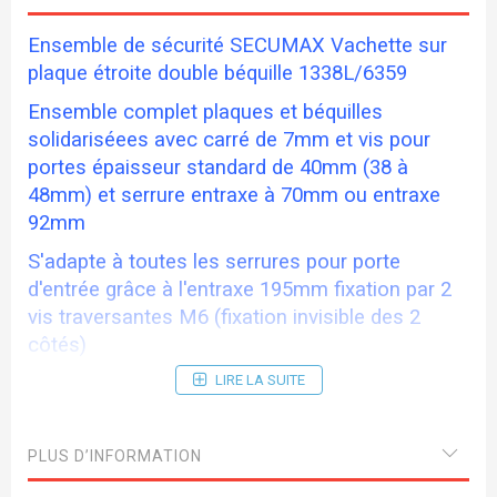
Ensemble de sécurité SECUMAX Vachette sur
plaque étroite double béquille 1338L/6359
Ensemble complet plaques et béquilles
solidariséees avec carré de 7mm et vis pour
portes épaisseur standard de 40mm (38 à
48mm) et serrure entraxe à 70mm ou entraxe
92mm
S'adapte à toutes les serrures pour porte
d'entrée grâce à l'entraxe 195mm fixation par 2
vis traversantes M6 (fixation invisible des 2
côtés)
Haute résistance et retarde l'effraction grâce au
LIRE LA SUITE
protecteur de cylindre en inox (avec pastille anti-
perçage) adaptable au dépassement (de 10 à
PLUS D’INFORMATION
15mm) par simple serrage de vis pointeaux.