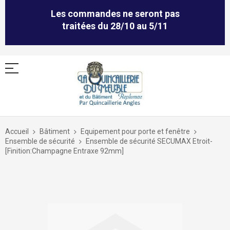
Les commandes ne seront pas
traitées du 28/10 au 5/11
Allez
au
Accueil
Bâtiment
Equipement pour porte et fenêtre
contenu
Ensemble de sécurité
Ensemble de sécurité SECUMAX Etroit-
[Finition:Champagne Entraxe 92mm]
Skip
to
the
end
of
the
images