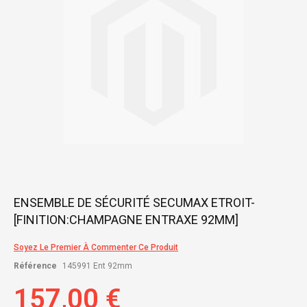
gallery
Skip
ENSEMBLE DE SÉCURITÉ SECUMAX ETROIT-
to
[FINITION:CHAMPAGNE ENTRAXE 92MM]
the
beginning
of
Soyez Le Premier À Commenter Ce Produit
the
Référence
145991 Ent 92mm
images
gallery
157,00 €