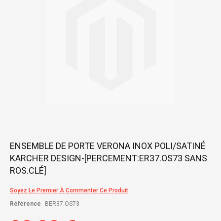
gallery
Skip
ENSEMBLE DE PORTE VERONA INOX POLI/SATINÉ
to
KARCHER DESIGN-[PERCEMENT:ER37.OS73 SANS
the
beginning
ROS.CLÉ]
of
the
Soyez Le Premier À Commenter Ce Produit
images
gallery
Référence
BER37.OS73