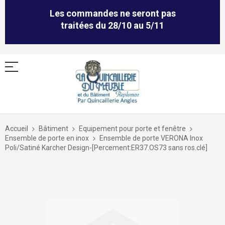
Les commandes ne seront pas
traitées du 28/10 au 5/11
Allez
au
Accueil
Bâtiment
Equipement pour porte et fenêtre
contenu
Ensemble de porte en inox
Ensemble de porte VERONA Inox
Poli/Satiné Karcher Design-[Percement:ER37.OS73 sans ros.clé]
Skip
to
the
end
of
the
images