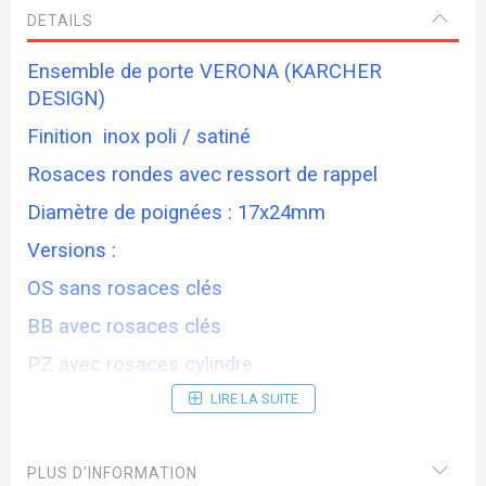
DETAILS
Ensemble de porte VERONA (KARCHER
DESIGN)
Finition inox poli / satiné
Rosaces rondes avec ressort de rappel
Diamètre de poignées : 17x24mm
Versions :
OS sans rosaces clés
BB avec rosaces clés
PZ avec rosaces cylindre
BAD avec rosaces condamnation
LIRE LA SUITE
Délai de livraison 15 jours
PLUS D’INFORMATION