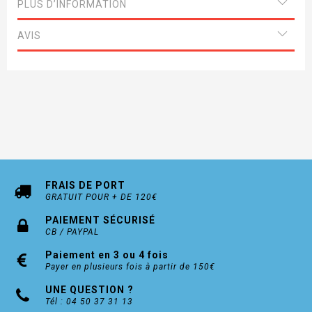
Délai de livraison 15 jours
PLUS D’INFORMATION
AVIS
Existe en version rosaces carrées (nous
consulter)
FRAIS DE PORT
GRATUIT POUR + DE 120€
PAIEMENT SÉCURISÉ
CB / PAYPAL
Paiement en 3 ou 4 fois
Payer en plusieurs fois à partir de 150€
UNE QUESTION ?
Tél : 04 50 37 31 13