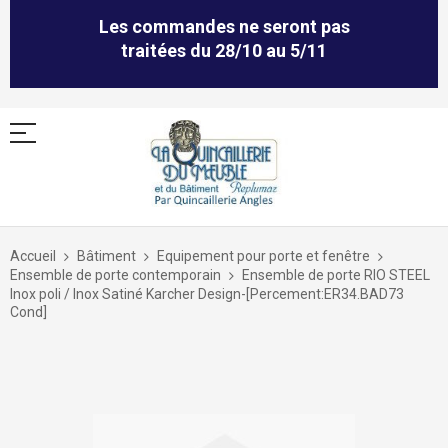
Les commandes ne seront pas
traitées du 28/10 au 5/11
Allez
au
Accueil
Bâtiment
Equipement pour porte et fenêtre
contenu
Ensemble de porte contemporain
Ensemble de porte RIO STEEL
Inox poli / Inox Satiné Karcher Design-[Percement:ER34.BAD73
Cond]
Skip
to
the
end
of
the