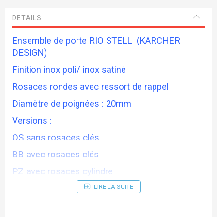
DETAILS
Ensemble de porte RIO STELL (KARCHER
DESIGN)
Finition inox poli/ inox satiné
Rosaces rondes avec ressort de rappel
Diamètre de poignées : 20mm
Versions :
OS sans rosaces clés
BB avec rosaces clés
PZ avec rosaces cylindre
BAD avec rosaces condamnation
LIRE LA SUITE