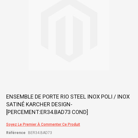
images
gallery
Skip
ENSEMBLE DE PORTE RIO STEEL INOX POLI / INOX
to
SATINÉ KARCHER DESIGN-
the
beginning
[PERCEMENT:ER34.BAD73 COND]
of
the
Soyez Le Premier À Commenter Ce Produit
images
gallery
Référence
BER34.BAD73