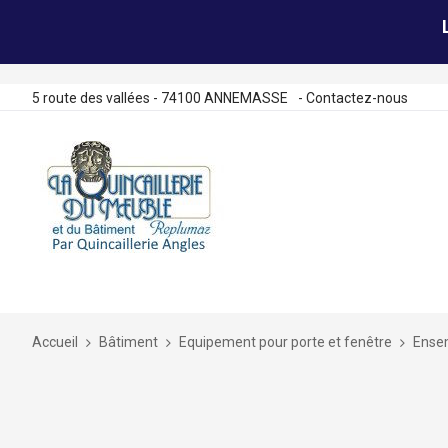
5 route des vallées - 74100 ANNEMASSE
-
Contactez-nous
Allez
au
contenu
Accueil
Bâtiment
Equipement pour porte et fenêtre
Ensem
Skip
to