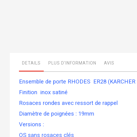
Skip
to
the
beginning
of
the
images
DETAILS
PLUS D’INFORMATION
AVIS
gallery
Ensemble de porte RHODES ER28 (KARCHER
Finition inox satiné
Rosaces rondes avec ressort de rappel
Diamètre de poignées : 19mm
Versions :
OS sans rosaces clés