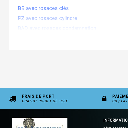
BB avec rosaces clés
PZ avec rosaces cylindre
BAD avec rosaces condamnation
Délai de livraison 15 jours
Existe avec rosaces carrées (nous consulter)
FRAIS DE PORT
PAIEM
GRATUIT POUR + DE 120€
CB / PA
INFORMATI