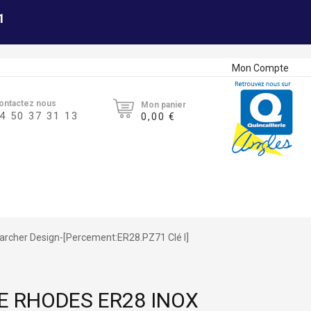
1
Mon Compte
ontactez nous
Mon panier
4 50 37 31 13
0,00 €
archer Design-[Percement:ER28.PZ71 Clé I]
E RHODES ER28 INOX