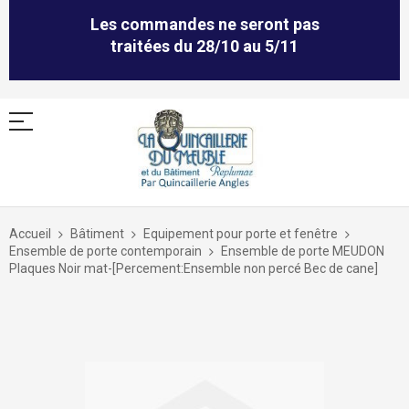
Les commandes ne seront pas
traitées du 28/10 au 5/11
Allez
au
Accueil
Bâtiment
Equipement pour porte et fenêtre
contenu
Ensemble de porte contemporain
Ensemble de porte MEUDON
Plaques Noir mat-[Percement:Ensemble non percé Bec de cane]
Skip
to
the
end
of
the
images