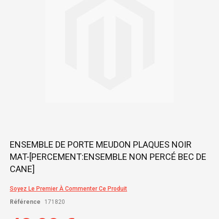
gallery
Skip
ENSEMBLE DE PORTE MEUDON PLAQUES NOIR
to
MAT-[PERCEMENT:ENSEMBLE NON PERCÉ BEC DE
the
beginning
CANE]
of
the
Soyez Le Premier À Commenter Ce Produit
images
gallery
Référence
171820