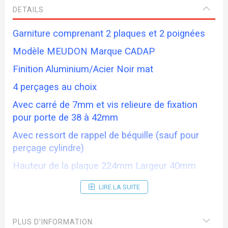
DETAILS
Garniture comprenant 2 plaques et 2 poignées
Modèle MEUDON Marque CADAP
Finition Aluminium/Acier Noir mat
4 perçages au choix
Avec carré de 7mm et vis relieure de fixation
pour porte de 38 à 42mm
Avec ressort de rappel de béquille (sauf pour
perçage cylindre)
Hauteur de la plaque 224mm Largeur 40mm
Entraxe des vis 195mm Ent serrure 70mm
LIRE LA SUITE
Délai de livraison sous 15 jours
PLUS D’INFORMATION